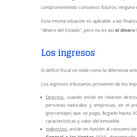
comprometiendo consumos futuros; ninguna d
Esta misma situación es aplicable a las finanz
“dinero del Estado”, pero no es así
el dinero
Los ingresos
El déficit fiscal se mide como la diferencia e
Los ingresos tributarios provienen de los im
Directos
, cuando están en relación direc
personas naturales y empresas, en el p
(porcentaje) que se paga, llegado hasta 
características y valor del inmueble.
Indirectos
, están en función al consumo d
General a las Ventas
(IGV), denominado a