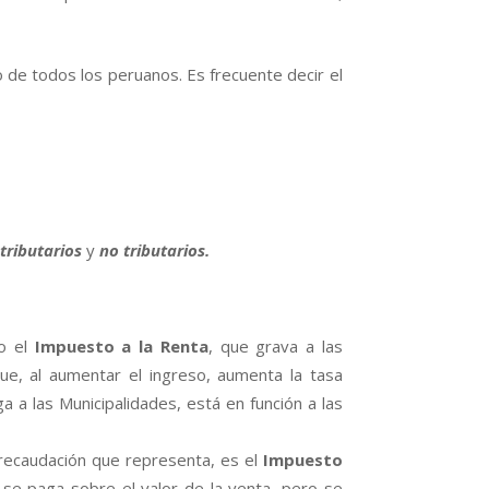
no de todos los peruanos. Es frecuente decir el
r
tributarios
y
no tributarios.
do el
Impuesto a la Renta
, que grava a las
ue, al aumentar el ingreso, aumenta la tasa
a a las Municipalidades, está en función a las
 recaudación que representa, es el
Impuesto
se paga sobre el valor de la venta, pero se