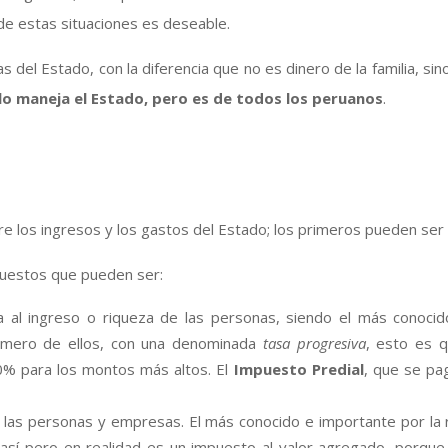
e estas situaciones es deseable.
as del Estado, con la diferencia que no es dinero de la familia, si
 lo maneja el Estado, pero es de todos los peruanos
.
ntre los ingresos y los gastos del Estado; los primeros pueden se
puestos que pueden ser:
ta al ingreso o riqueza de las personas, siendo el más conoci
rimero de ellos, con una denominada
tasa progresiva
, esto es q
30% para los montos más altos. El
Impuesto Predial
, que se pag
e las personas y empresas. El más conocido e importante por la
sí pero en realidad es un impuesto al valor agregado, porque 