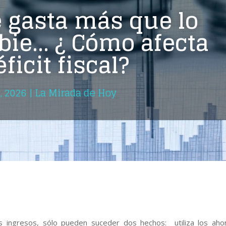
 gasta más que lo
ibie… ¿ Cómo afecta
éficit fiscal?
, 2026
|
La Mirada de Hoy
s ingresos, sólo pueden suceder dos hechos: utiliza los aho