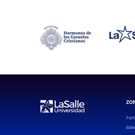
ZO
Port
Bibli