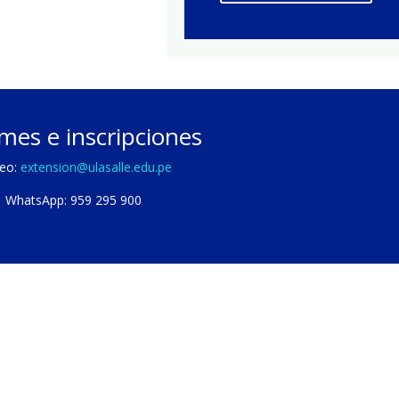
mes e inscripciones
reo:
extension@ulasalle.edu.pe
WhatsApp: 959 295 900