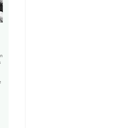
en
s
e