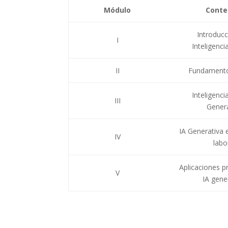
Módulo
Conte
Introducc
I
Inteligencia
II
Fundamento
Inteligencia
III
Genera
IA Generativa 
IV
labo
Aplicaciones pr
V
IA gene