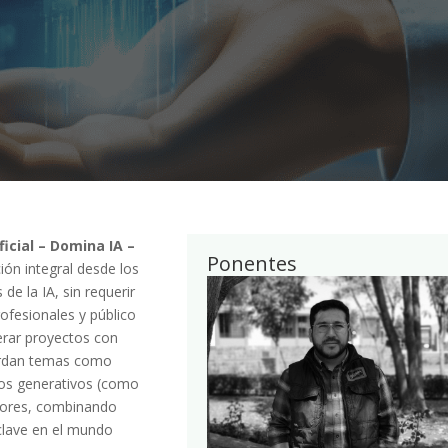
ficial – Domina IA –
Ponentes
ón integral desde los
e la IA, sin requerir
rofesionales y público
derar proyectos con
abordan temas como
los generativos (como
ctores, combinando
 clave en el mundo