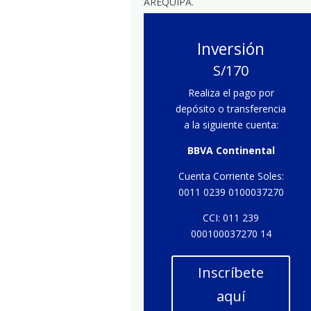
AREQUIPA.
Inversión
S/170
Realiza el pago por
depósito o transferencia
a la siguiente cuenta:
BBVA Continental
Cuenta Corriente Soles:
0011 0239 0100037270
CCI: 011 239
000100037270 14
Inscríbete
aquí