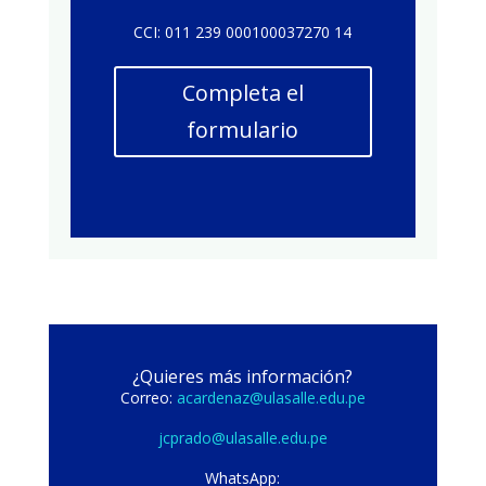
CCI: 011 239 000100037270 14
Completa el
formulario
¿Quieres más información?
Correo:
acardenaz@ulasalle.edu.pe
jcprado@ulasalle.edu.pe
WhatsApp: