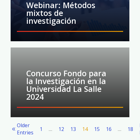
Webinar: Métodos
mixtos de
investigación
Concurso Fondo para
la Investigación en la
Universidad La Salle
2024
Older
1
…
12
13
14
15
16
…
18
Entries