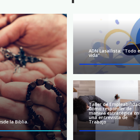
ADN Lasallista: “Todo 
vida”
Taller de Empleabilidad
Cómo responder de
manera estratégica en
una entrevista de
sde la Biblia.
Trabajo