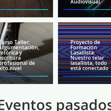
Audiovisual
Curso Taller:
Proyecto de
Argumentación,
Formación
retórica y
Lasallista:
escritura
Nuestro telar
profesional de
lasallista, todo
alto nivel
está conectado
Eventos pasado