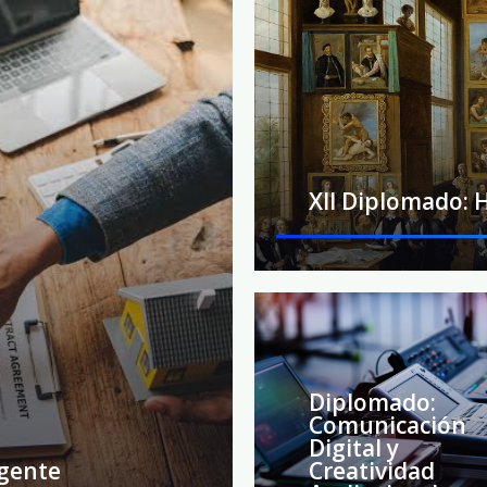
XII Diplomado: H
Diplomado:
Comunicación
Digital y
Agente
Creatividad