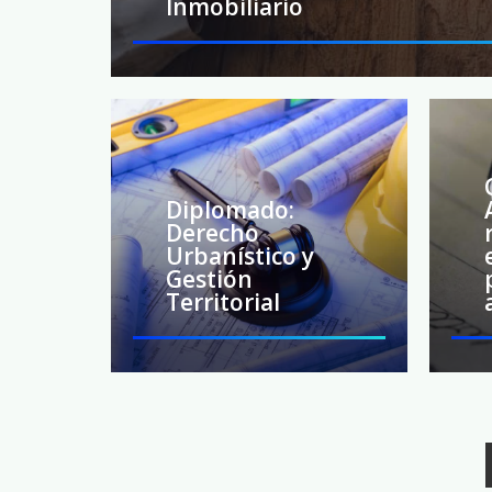
Inmobiliario
Diplomado:
Derecho
Urbanístico y
Gestión
Territorial