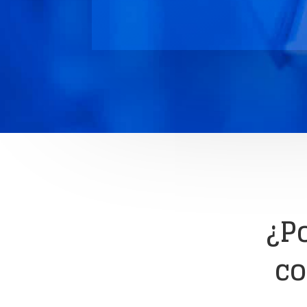
¿P
co