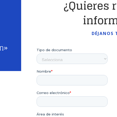
¿Quieres 
infor
DÉJANOS 
ón»