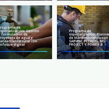
Programa de
Especialización: Gestión
Programa de
y formulación de
especialización: Planne
Proyectos de agua y
de Mantenimiento con
saneamiento rural con
SAP-PM, PYTHON, MS
enfoque digital
PROJECT Y POWER B