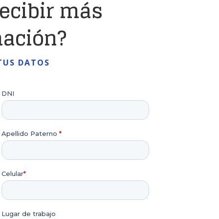
recibir más
mación?
TUS DATOS