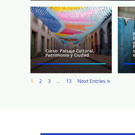
Curso: Paisaje Cultural,
Patrimonio y Ciudad
1
2
3
…
13
Next Entries