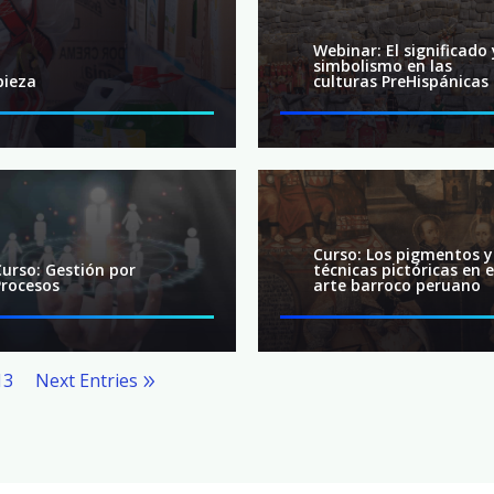
Webinar: El significado 
simbolismo en las
pieza
culturas PreHispánicas
Curso: Los pigmentos y
Curso: Gestión por
técnicas pictóricas en e
Procesos
arte barroco peruano
13
Next Entries