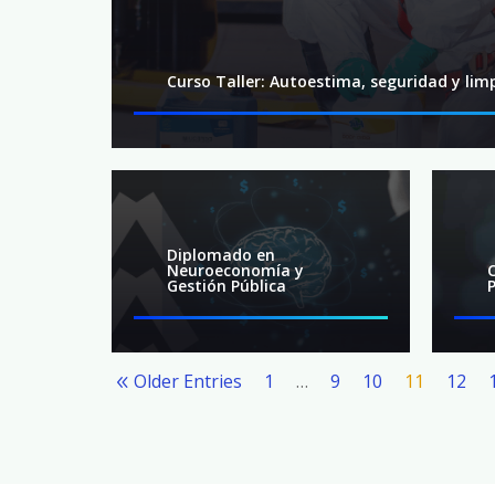
Curso Taller: Autoestima, seguridad y lim
Diplomado en
Neuroeconomía y
Gestión Pública
Older Entries
1
…
9
10
11
12