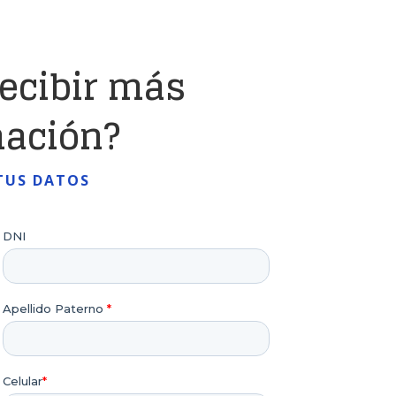
recibir más
mación?
TUS DATOS