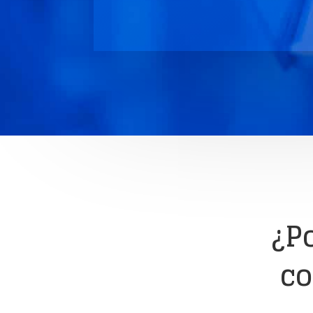
¿P
co