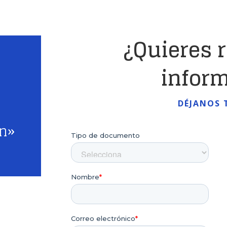
¿Quieres 
infor
DÉJANOS 
ón»