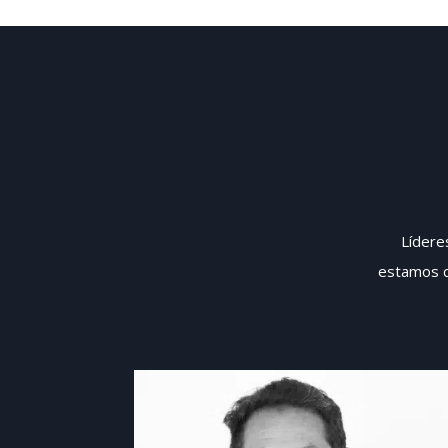
Líderes
estamos c