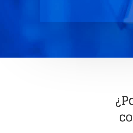
¿P
co