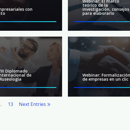
Webinar: El marco
teórico de la
presariales con
investigación, consejos
ito
para elaborarlo
VIII Diplomado
Internacional de
Webinar: Formalizació
Museología
de empresas en un clic
…
13
Next Entries