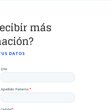
recibir más
mación?
TUS DATOS