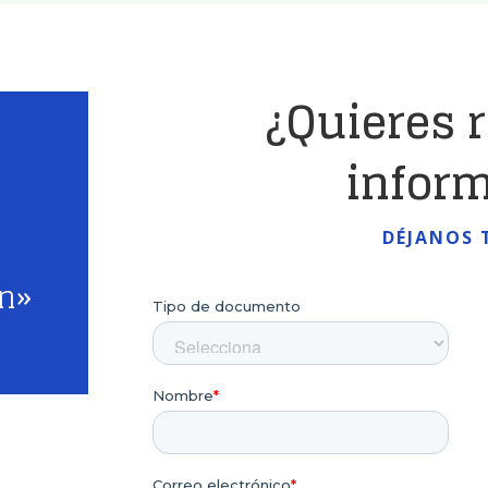
¿Quieres 
infor
DÉJANOS 
ón»