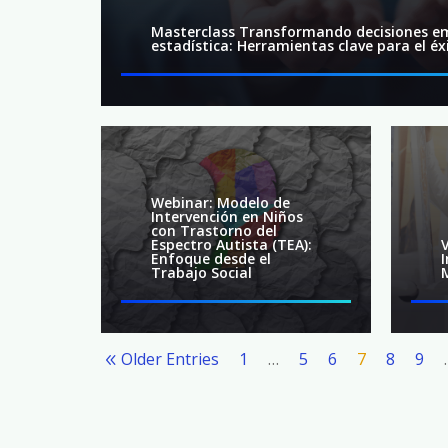
Masterclass Transformando decisiones em
estadística: Herramientas clave para el éx
Webinar: Modelo de
Intervención en Niños
con Trastorno del
Espectro Autista (TEA):
Enfoque desde el
Trabajo Social
Older Entries
1
…
5
6
7
8
9