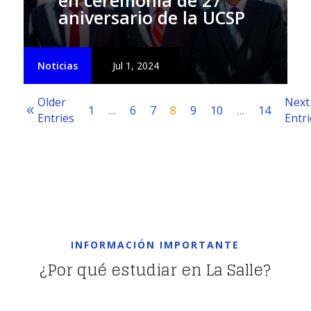
en ceremonia de 27°
aniversario de la UCSP
Noticias
Jul 1, 2024
Older
Next
1
…
6
7
8
9
10
…
14
Entries
Entri
INFORMACIÓN IMPORTANTE
¿Por qué estudiar en La Salle?