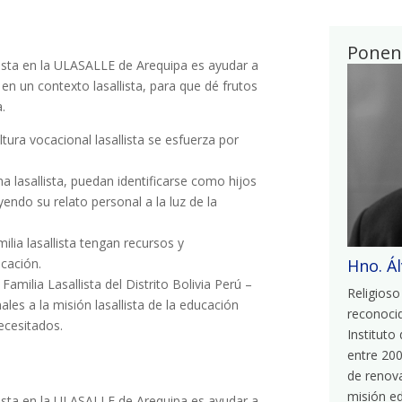
Ponen
allista en la ULASALLE de Arequipa es ayudar a
en un contexto lasallista, para que dé frutos
.
tura vocacional lasallista se esfuerza por
a lasallista, puedan identificarse como hijos
yendo su relato personal a la luz de la
ia lasallista tengan recursos y
cación.
Hno. Á
milia Lasallista del Distrito Bolivia Perú –
Religioso
es a la misión lasallista de la educación
reconocid
ecesitados.
Instituto
entre 200
de renova
misión ed
allista en la ULASALLE de Arequipa es ayudar a