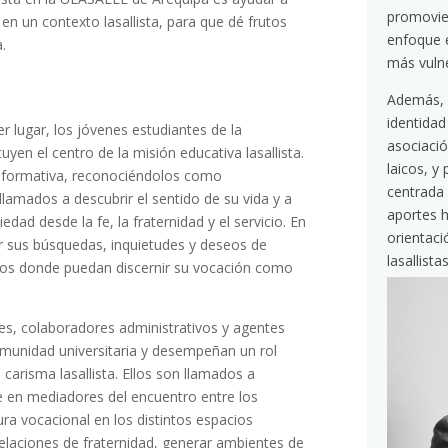
promovie
en un contexto lasallista, para que dé frutos
enfoque e
.
más vulne
Además, h
identidad
r lugar, los jóvenes estudiantes de la
asociaci
uyen el centro de la misión educativa lasallista.
laicos, y
ta formativa, reconociéndolos como
centrada e
lamados a descubrir el sentido de su vida y a
aportes h
ad desde la fe, la fraternidad y el servicio. En
orientaci
ar sus búsquedas, inquietudes y deseos de
lasallista
ivos donde puedan discernir su vocación como
tes, colaboradores administrativos y agentes
omunidad universitaria y desempeñan un rol
arisma lasallista. Ellos son llamados a
se en mediadores del encuentro entre los
ra vocacional en los distintos espacios
 relaciones de fraternidad, generar ambientes de