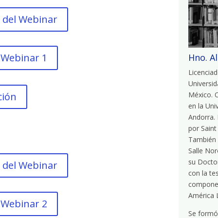
 del Webinar
 Webinar 1
Hno. A
Licenciad
Universi
ción
México.
O
en la Uni
Andorra.
por Saint
T
ambién 
Salle No
su Docto
 del Webinar
con la te
component
América L
 Webinar 2
Se formó