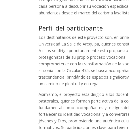
cada persona a descubrir su vocación específica 
abundantes desde el marco del carisma lasallista
Perfil del participante
Los destinatarios de este proyecto son, en prime
Universidad La Salle de Arequipa, quienes constit
A ellos se dirige prioritariamente esta propues
protagonistas de su propio proceso vocacional, l
comprometerse con la transformación de la socied
sintonía con la Circular 475, se busca acompañ
trascendencia, brindándoles espacios significat
un camino de plenitud y entrega.
Asimismo, el proyecto está dirigido a los docen
pastorales, quienes forman parte activa de la c
fundamental como acompañantes y testigos del c
fortalecer su identidad vocacional y a convertir
jóvenes y Dios, promoviendo una auténtica cultu
formativos. Su participación es clave para tejer