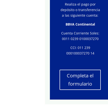
Realiza el pago por
depósito o transferencia
a las siguiente cuenta:
BBVA Continental
Cuenta Corriente Soles:
0011 0239 0100037270
CCI: 011 239
000100037270 14
Completa el
formulario