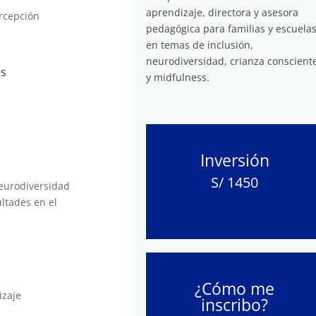
aprendizaje, directora y asesora
rcepción
pedagógica para familias y escuela
en temas de inclusión,
neurodiversidad, crianza conscient
es
y midfulness.
Inversión
S/ 1450
neurodiversidad
ultades en el
¿Cómo me
izaje
inscribo?