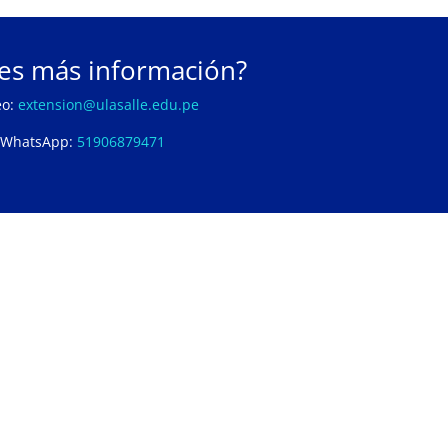
es más información?
eo:
extension@ulasalle.edu.pe
WhatsApp:
51906879471