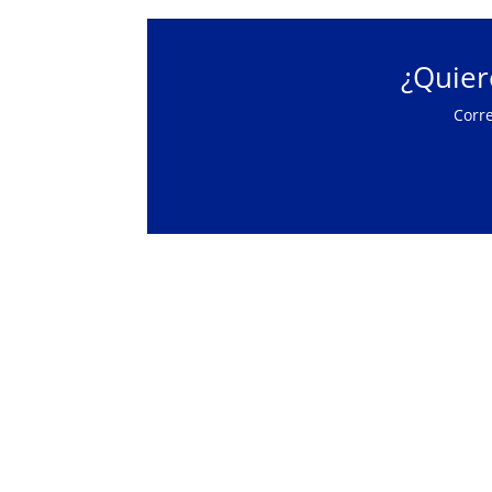
¿Quier
Corr