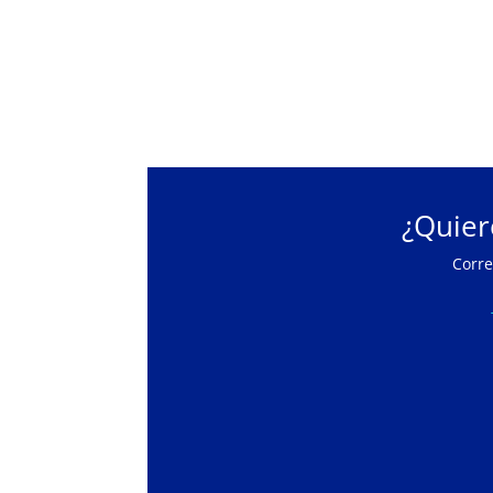
¿Quier
Corr