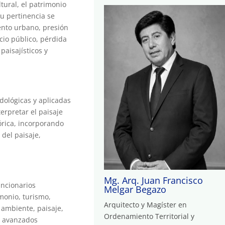
ltural, el patrimonio
u pertinencia se
iento urbano, presión
cio público, pérdida
paisajísticos y
dológicas y aplicadas
terpretar el paisaje
tórica, incorporando
 del paisaje,
Mg. Arq. Juan Francisco
uncionarios
Melgar Begazo
monio, turismo,
Arquitecto y Magíster en
 ambiente, paisaje,
Ordenamiento Territorial y
s avanzados