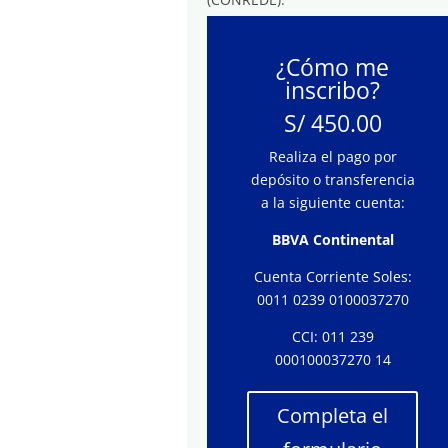
¿Cómo me
inscribo?
S/ 450.00
Realiza el pago por
depósito o transferencia
a la siguiente cuenta:
BBVA Continental
Cuenta Corriente Soles:
0011 0239 0100037270
CCI: 011 239
000100037270 14
Completa el