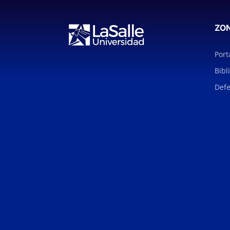
ZO
Port
Bibl
Defe