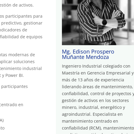
estión de activos.
os participantes para
predictivo, gestionar
indicadores de
fiabilidad de equipos
Mg. Edison Prospero
entas modernas de
Muñante Mendoza
aplicar soluciones
Ingeniero Industrial colegiado con
tenimiento industrial
Maestría en Gerencia Empresarial y
 y Power BI.
más de 13 años de experiencia
 participantes
liderando áreas de mantenimiento,
confiabilidad, control de proyectos 
gestión de activos en los sectores
centrado en
minero, industrial, energético y
agroindustrial. Especialista en
A)
mantenimiento centrado en
confiabilidad (RCM), mantenimient
nto