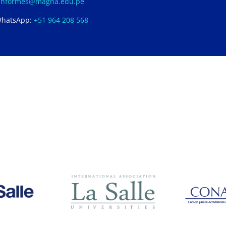
informes@magna.edu.pe
hatsApp:
+51 964 208 568