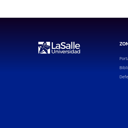
ZO
Port
Bibl
Defe