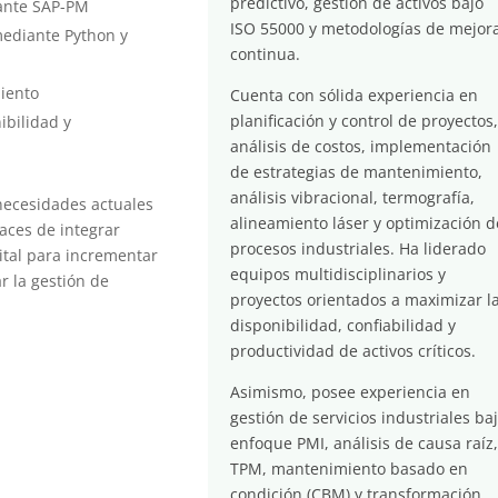
predictivo, gestión de activos bajo
ante SAP-PM
ISO 55000 y metodologías de mejor
mediante Python y
continua.
miento
Cuenta con sólida experiencia en
planificación y control de proyectos
ibilidad y
análisis de costos, implementación
de estrategias de mantenimiento,
análisis vibracional, termografía,
necesidades actuales
alineamiento láser y optimización d
aces de integrar
procesos industriales. Ha liderado
ital para incrementar
equipos multidisciplinarios y
ar la gestión de
proyectos orientados a maximizar l
disponibilidad, confiabilidad y
productividad de activos críticos.
Asimismo, posee experiencia en
gestión de servicios industriales ba
enfoque PMI, análisis de causa raíz
TPM, mantenimiento basado en
condición (CBM) y transformación