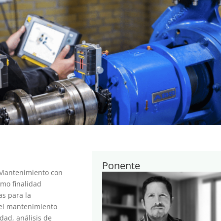
Ponente
 Mantenimiento con
omo finalidad
as para la
 del mantenimiento
dad, análisis de