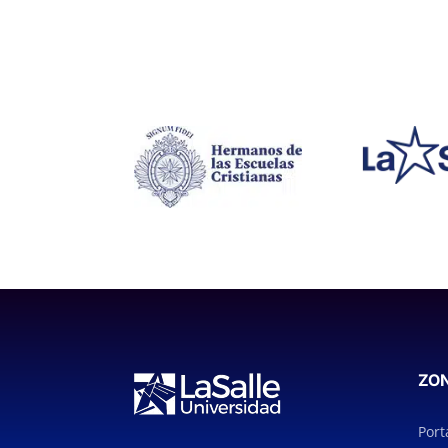
ZO
Port