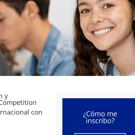
n y
Competition
ernacional con
¿Cómo me
inscribo?