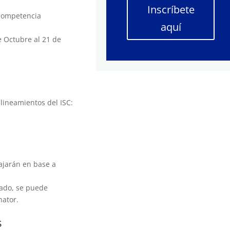
Inscríbete
 competencia
aquí
e Octubre al 21 de
 lineamientos del ISC:
bajarán en base a
eado, se puede
nator.
s