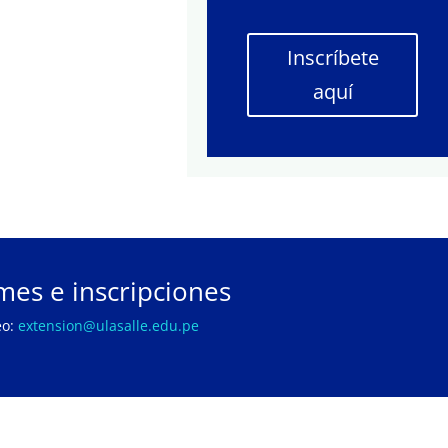
Inscríbete
aquí
mes e inscripciones
eo:
extension@ulasalle.edu.pe