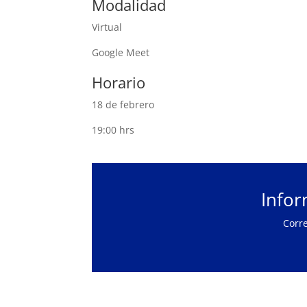
Modalidad
Virtual
Google Meet
Horario
18 de febrero
19:00 hrs
Infor
Corr