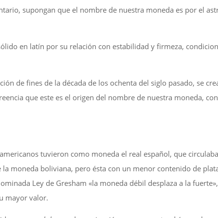
ario, supongan que el nombre de nuestra moneda es por el astro s
 sólido en latín por su relación con estabilidad y firmeza, condic
lación de fines de la década de los ochenta del siglo pasado, s
 creencia que este es el origen del nombre de nuestra moneda, con
inoamericanos tuvieron como moneda el real español, que circulab
e la moneda boliviana, pero ésta con un menor contenido de plat
enominada Ley de Gresham «la moneda débil desplaza a la fuerte»
su mayor valor.