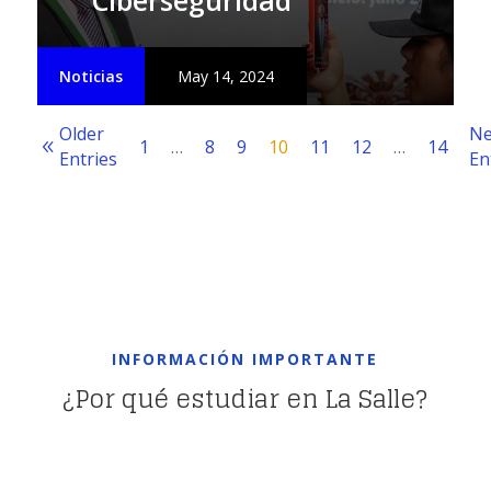
Ciberseguridad
Noticias
May 14, 2024
Older
Ne
1
…
8
9
10
11
12
…
14
Entries
En
INFORMACIÓN IMPORTANTE
¿Por qué estudiar en La Salle?